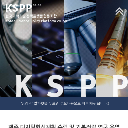
한국과학기술정책플랫폼협동조합
Korea Science Policy Platform co-op
K
S
P
P
위의 각
알파벳
을 누르면 주요내용으로 빠른이동 됩니다:)
제주 디지털혁신계획 수립 및 기본전략 연구 용역